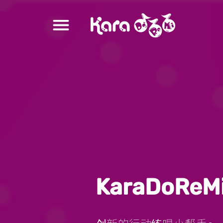
一开即学
歌曲结构学习
学习与练唱
我的歌本
我的录音
演唱分析
KaraDoReM
抖音技巧挑战
会员升级