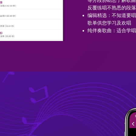
等分段协助您了解歌
反覆练唱不熟悉的段
编辑精选：不知道要
歌单供您学习及欢唱
纯伴奏歌曲：适合学